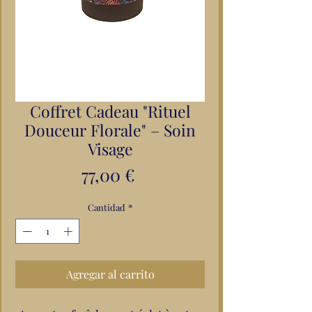
Coffret Cadeau "Rituel
Douceur Florale" – Soin
Visage
Precio
77,00 €
Cantidad
*
Agregar al carrito