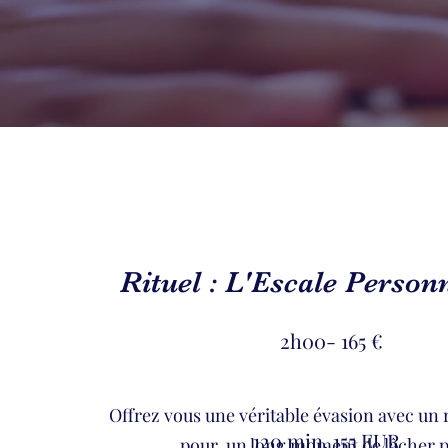
Rituel : L'Escale Person
2h00- 165 €
Offrez vous une véritable évasion avec un 
120 min, 155 EUR
pour un long moment de lâcher p