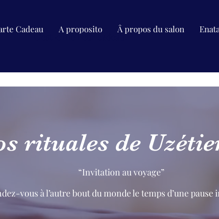
arte Cadeau
A proposito
Â propos du salon
Enat
C'est le meilleur cadeau.
os rituales de Uzéti
“Invitation au voyage”
dez-vous à l’autre bout du monde le temps d’une pause ins