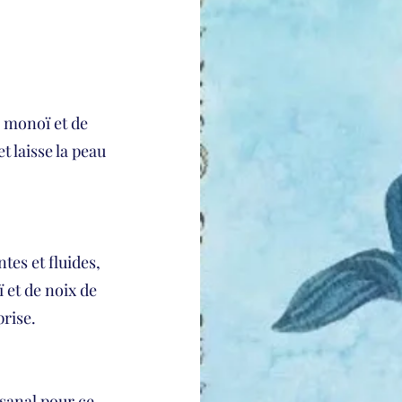
 monoï et de
t laisse la peau
es et fluides,
 et de noix de
prise.
sanal pour ce