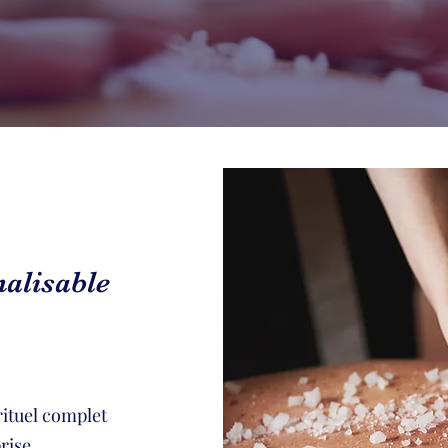
nalisable
rituel complet
rise.