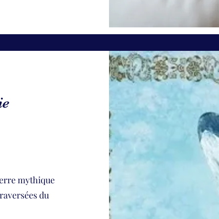
ie
 terre mythique
raversées du