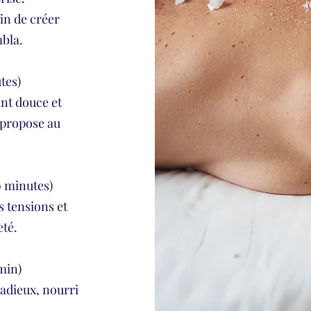
in de créer
mbla.
tes)
ant douce et
 propose au
0 minutes)
s tensions et
eté.
min)
radieux, nourri