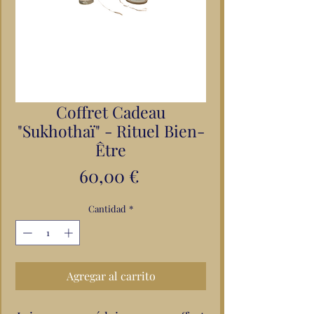
Coffret Cadeau
"Sukhothaï" - Rituel Bien-
Être
Precio
60,00 €
Cantidad
*
Agregar al carrito