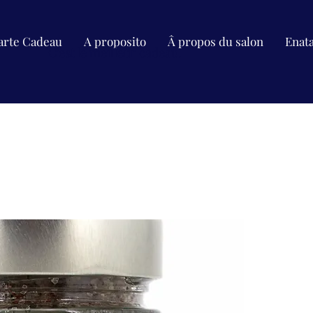
arte Cadeau
A proposito
Â propos du salon
Enat
C'est le meilleur cadeau.