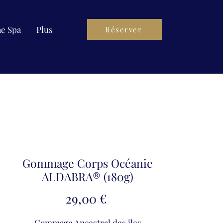
ae Spa
Plus
Réserver
Gommage Corps Océanie
ALDABRA® (180g)
Precio
29,00 €
Gommage Ancestral des îles