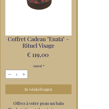
Coffret Cadeau "Enata" –
Rituel Visage
Prijs
€ 119,00
Aantal
*
In winkelwagen
Offrez à votre peau un bain