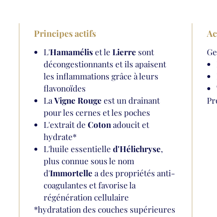
Principes actifs
Ac
L'
Hamamélis
et le
Lierre
sont
Ge
décongestionnants et ils apaisent
les inflammations grâce à leurs
flavonoïdes
La
Vigne Rouge
est un drainant
Pr
pour les cernes et les poches
L'extrait de
Coton
adoucit et
hydrate*
L'huile essentielle
d'Hélichryse
,
plus connue sous le nom
d'
Immortelle
a des propriétés anti-
coagulantes et favorise la
régénération cellulaire
*hydratation des couches supérieures