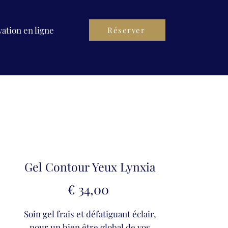
ation en ligne
Réserver
Gel Contour Yeux Lynxia
Prijs
€ 34,00
Soin gel frais et défatiguant éclair,
pour un bien être global de vos