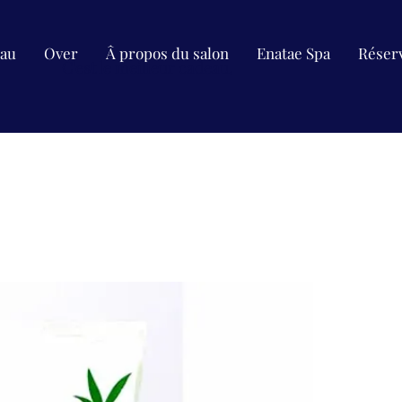
eau
Over
Â propos du salon
Enatae Spa
Réserv
C'est le meilleur cadeau.