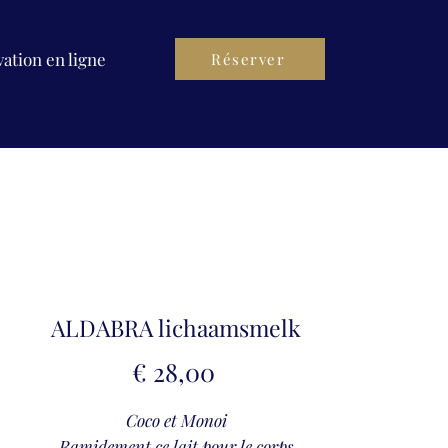
ation en ligne
Réserver
ALDABRA lichaamsmelk
Prijs
€ 28,00
Coco et Monoi
Ramidement ce lait pour le corps