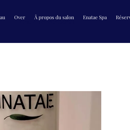
eau
Over
Â propos du salon
Enatae Spa
Réserv
C'est le meilleur cadeau.