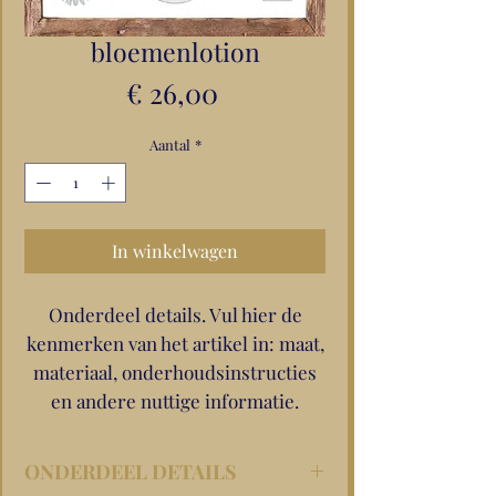
bloemenlotion
Prijs
€ 26,00
Aantal
*
In winkelwagen
Onderdeel details. Vul hier de
kenmerken van het artikel in: maat,
materiaal, onderhoudsinstructies
en andere nuttige informatie.
ONDERDEEL DETAILS