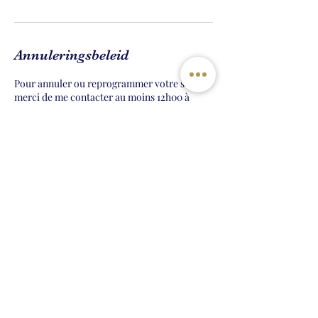
Annuleringsbeleid
Pour annuler ou reprogrammer votre soin
merci de me contacter au moins 12h00 à
l'avance.
Contactgegevens
36 Boulevard Gambetta, Uzès, France
0430671758
luzetienne.mbe@gmail.com