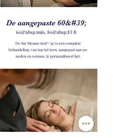
De aangepaste 60&#39;
60&nbsp;min, 80&nbsp;EUR
De Sur Mesure 60&#39; is een complete
behandeling, van top tot teen, aangepast aan uw
noden en wensen. Je personaliseert het.