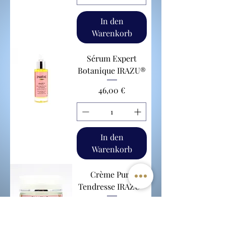
In den
Warenkorb
Sérum Expert
Botanique IRAZU®
Preis
46,00 €
In den
Warenkorb
Crème Pure
Tendresse IRAZU®
Preis
44,00 €