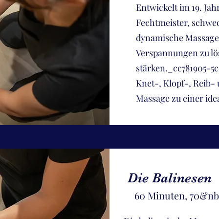
Entwickelt im 19. Ja
Fechtmeister, schwed
dynamische Massagete
Verspannungen zu lö
stärken._cc781905-5
Knet-, Klopf-, Reib
Massage zu einer ide
Die Balinesen
60 Minuten, 70&n