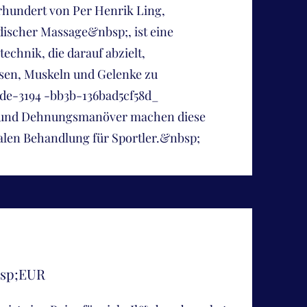
hrhundert von Per Henrik Ling,
ischer Massage&nbsp;, ist eine
chnik, die darauf abzielt,
sen, Muskeln und Gelenke zu
cde-3194 -bb3b-136bad5cf58d_
- und Dehnungsmanöver machen diese
alen Behandlung für Sportler.&nbsp;
bsp;EUR