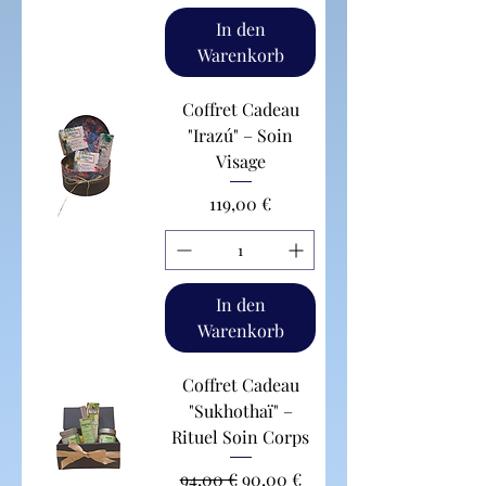
In den
Warenkorb
Coffret Cadeau
"Irazú" – Soin
Visage
Preis
119,00 €
In den
Warenkorb
Coffret Cadeau
"Sukhothaï" –
Rituel Soin Corps
Standardpreis
Sale-Preis
94,00 €
90,00 €