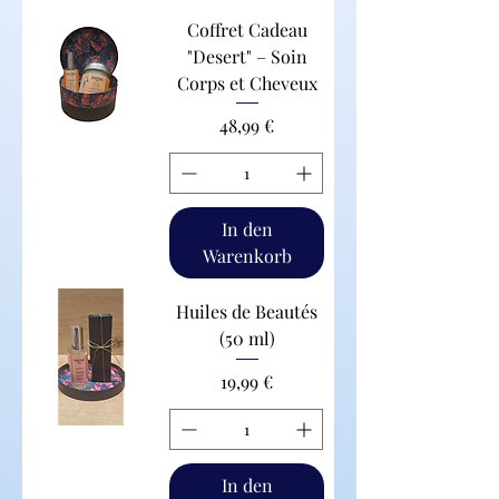
Coffret Cadeau
"Desert" – Soin
Corps et Cheveux
Preis
48,99 €
In den
Warenkorb
Huiles de Beautés
(50 ml)
Preis
19,99 €
In den