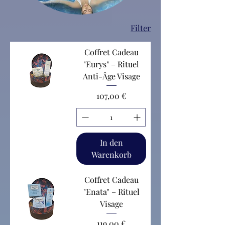
Filter
Coffret Cadeau
"Eurys" – Rituel
Anti-Âge Visage
Preis
107,00 €
In den
Warenkorb
Coffret Cadeau
"Enata" – Rituel
Visage
Preis
119,00 €