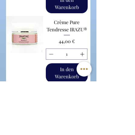
Warenkorb
Crème Pure
Tendresse IRAZU®
Preis
44,00 €
In den
Warenkorb
Baume Corps et
Cheveux Asie
SUKHOTHAI®
Preis
29,00 €