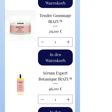
Warenkorb
Tendre Gommage
IRAZU®
Preis
29,00 €
In den
Warenkorb
Sérum Expert
Botanique IRAZU®
Preis
46,00 €
In den