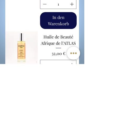
In den
Warenkorb
Huile de Beauté
Afrique de l’ATLAS
Preis
32,00 €
In den
Warenkorb
L’Uzetienne
uzetienne@gmail.com