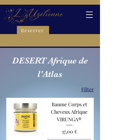
Réserver
DESERT Afrique de
l'Atlas
Filter
Baume Corps et
Cheveux Afrique
VIRUNGA®
Preis
37,00 €