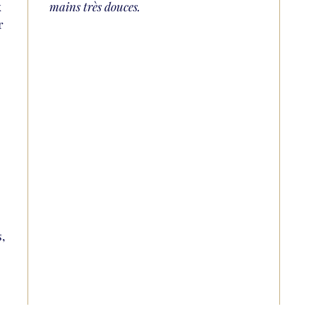
x
mains très douces.
r
,