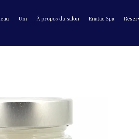
deau
Um
Â propos du salon
Enatae Spa
Réserv
C'est le meilleur cadeau.