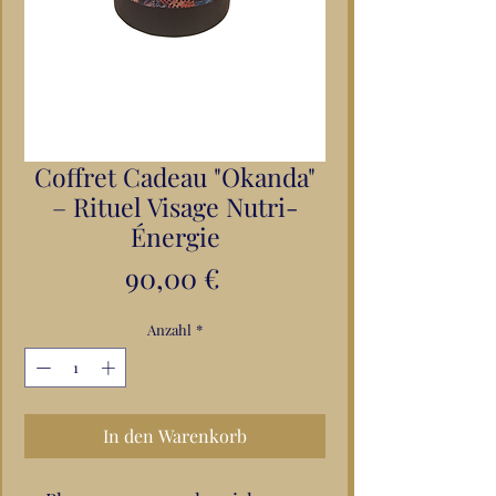
Coffret Cadeau "Okanda"
– Rituel Visage Nutri-
Énergie
Preis
90,00 €
Anzahl
*
In den Warenkorb