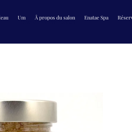
deau
Um
Â propos du salon
Enatae Spa
Réserv
C'est le meilleur cadeau.