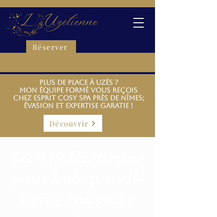
Réserver
Plus de place à Uzès ?
Mon équipe formé vous reçoiS
chez Esprit Cosy spa près de Nîmes;
évasion et expertise garatie !
Découvrir
L&#39;Uzétienne
your&nbsp;well-
being massage