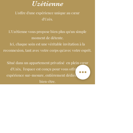
Uzétienne
L'offre d'une expérience unique au cœur
d'Uzès.
L'Uzétienne vous propose bien plus qu'un simple
moment de détente.
Ici, chaque soin est une véritable invitation à la
reconnexion, tant avec votre corps qu'avec votre esprit.
Situé dans un appartement privatisé en plein cœur
d'Uzès, l'espace est conçu pour vous offrir une
expérience sur-mesure, entièrement dédiée à votre
bien-être.
Il s'agit de créer votre moment, unique et personnalisé,
pour que chaque séance réponde précisément à vos
besoins et à vos attentes, pour que votre bonheur soit
la priorité.
Chez L'Uzétienne, tout est mis en œuvre pour que vous
vous sentiez immédiatement enveloppé d'une