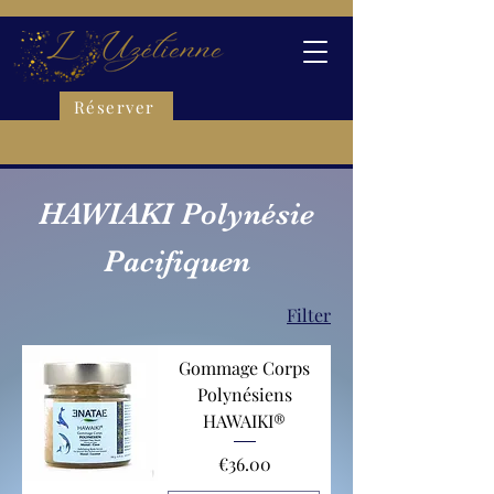
Réserver
HAWIAKI Polynésie
Pacifiquen
Filter
Gommage Corps
Polynésiens
HAWAIKI®
Price
€36.00