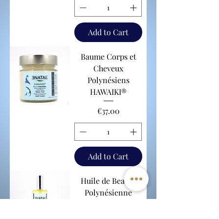
Add to Cart
Baume Corps et
Cheveux
Polynésiens
HAWAIKI®
Price
€37.00
Add to Cart
Huile de Beauté
Polynésienne
HAWAIKI®