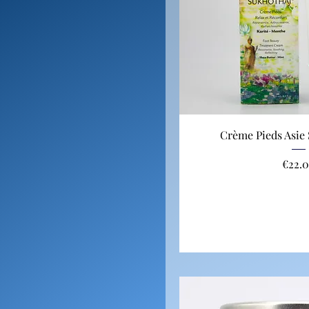
Crème Pieds Asi
Price
€22.