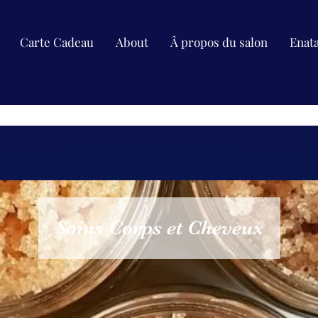
Carte Cadeau
About
Â propos du salon
Enat
C'est le meilleur cadeau.
Soins Corps et Cheveux