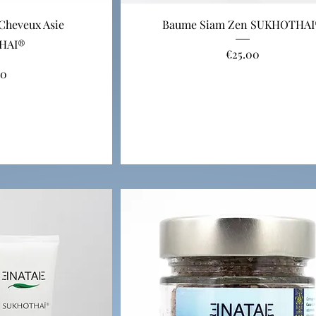
Cheveux Asie
Baume Siam Zen SUKHOTHA
HAI®
Price
€25.00
00