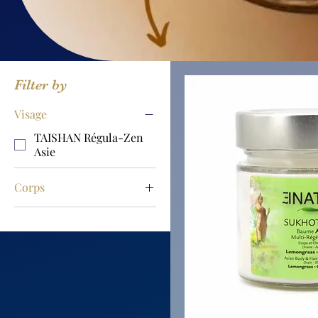
Filter by
Visage
TAISHAN Régula-Zen
Asie
Corps
ALDABRA Océanie
HAWIAKI Polynésie
Pacifiquen
JAVARI Amérindiens
KOMI Europe
MASOALA Madagascar