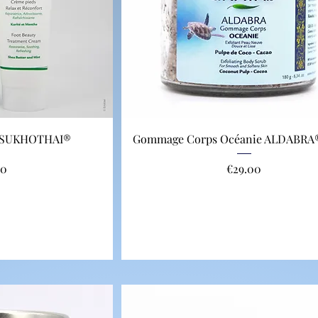
e SUKHOTHAI®
Gommage Corps Océanie ALDABRA®
Price
00
€29.00