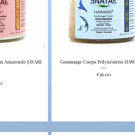
ux Amazonie JAVARI
Gommage Corps Polynésiens HAW
Price
€36.00
00