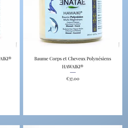
AIKI®
Baume Corps et Cheveux Polynésiens
HAWAIKI®
Price
€37.00