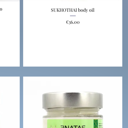
I®
SUKHOTHAI body oil
Price
€36.00