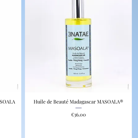
ASOALA
Huile de Beauté Madagascar MASOALA®
Price
€36.00