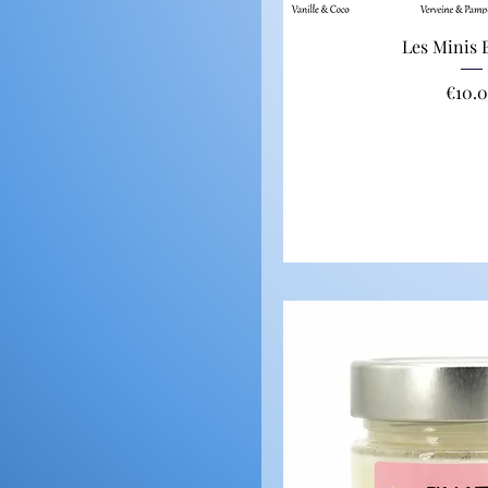
Les Minis
Price
€10.