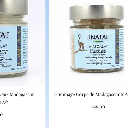
veux Madagascar
Gommage Corps de Madagascar M
LA®
Price
€29.00
00