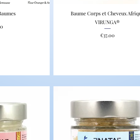
 Baumes
Baume Corps et Cheveux Afriq
VIRUNGA®
00
Price
€37.00