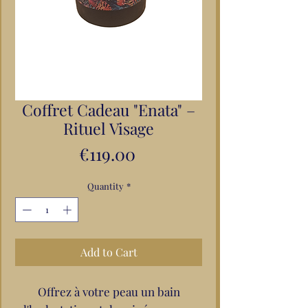
Coffret Cadeau "Enata" –
Rituel Visage
Price
€119.00
Quantity
*
Add to Cart
Offrez à votre peau un bain