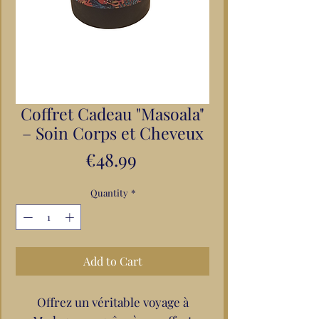
Coffret Cadeau "Masoala"
– Soin Corps et Cheveux
Price
€48.99
Quantity
*
Add to Cart
Offrez un véritable voyage à