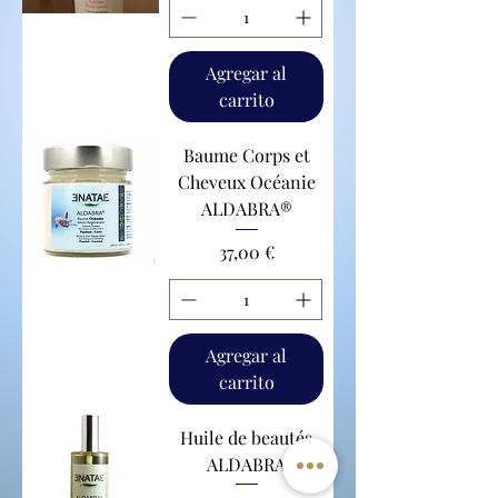
Agregar al
carrito
Baume Corps et
Cheveux Océanie
ALDABRA®
Precio
37,00 €
Agregar al
carrito
Huile de beautés
ALDABRA