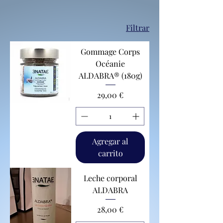
Filtrar
Gommage Corps
Océanie
ALDABRA® (180g)
Precio
29,00 €
Agregar al
carrito
Leche corporal
ALDABRA
Precio
28,00 €