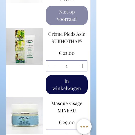
Niet op
voorraad
Crème Pieds Asie
SUKHOTHAI®
Prijs
€ 22,00
In
winkelwagen
Masque visage
MINEAU
Prijs
€ 29,00