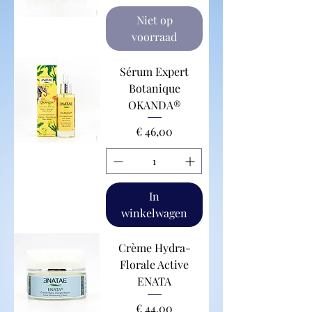
Niet op
voorraad
Sérum Expert
Botanique
OKANDA®
Prijs
€ 46,00
In
winkelwagen
Crème Hydra-
Florale Active
ENATA
Prijs
€ 44,00