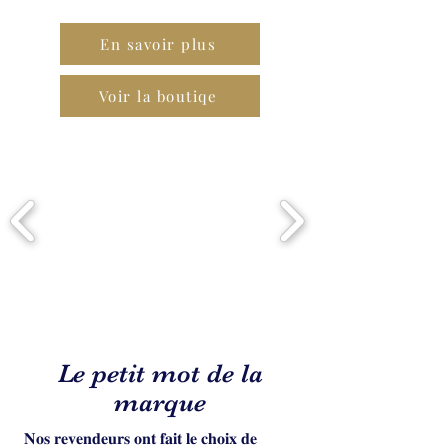
En savoir plus
Voir la boutiqe
Le petit mot de la
marque
𝐍𝐨𝐬 𝐫𝐞𝐯𝐞𝐧𝐝𝐞𝐮𝐫𝐬 𝐨𝐧𝐭 𝐟𝐚𝐢𝐭 𝐥𝐞 𝐜𝐡𝐨𝐢𝐱 𝐝𝐞