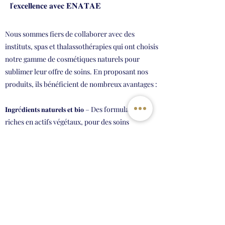
𝐥'𝐞𝐱𝐜𝐞𝐥𝐥𝐞𝐧𝐜𝐞 𝐚𝐯𝐞𝐜 𝐄𝐍𝐀𝐓𝐀𝐄
Nous sommes fiers de collaborer avec des
instituts, spas et thalassothérapies qui ont choisis
notre gamme de cosmétiques naturels pour
sublimer leur offre de soins. En proposant nos
produits, ils bénéficient de nombreux avantages :
𝐈𝐧𝐠𝐫é𝐝𝐢𝐞𝐧𝐭𝐬 𝐧𝐚𝐭𝐮𝐫𝐞𝐥𝐬 𝐞𝐭 𝐛𝐢𝐨 – Des formulations
riches en actifs végétaux, pour des soins
performants et respectueux de la peau.
𝐔𝐧𝐞 𝐝é𝐦𝐚𝐫𝐜𝐡𝐞 é𝐭𝐡𝐢𝐪𝐮𝐞 𝐞𝐭 é𝐜𝐨𝐥𝐨𝐠𝐢𝐪𝐮𝐞 – Des soins
inspirés de rituels ancestraux, qui respectent
l’environnement et le bien-être.
𝐔𝐧𝐞 𝐞𝐱𝐩é𝐫𝐢𝐞𝐧𝐜𝐞 𝐬𝐞𝐧𝐬𝐨𝐫𝐢𝐞𝐥𝐥𝐞 𝐮𝐧𝐢𝐪𝐮𝐞 – Des textures et
des senteurs qui transportent chaque client dans