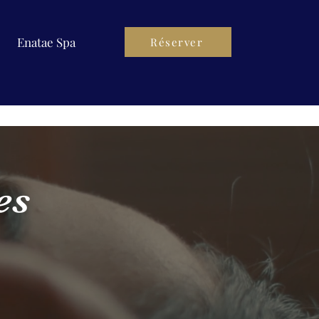
Enatae Spa
Réserver
es