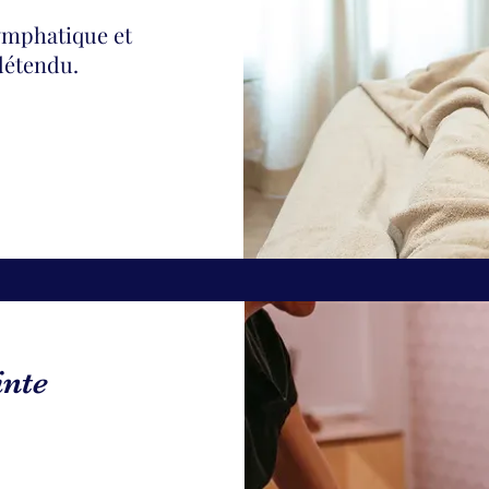
lymphatique et
 détendu.
nte