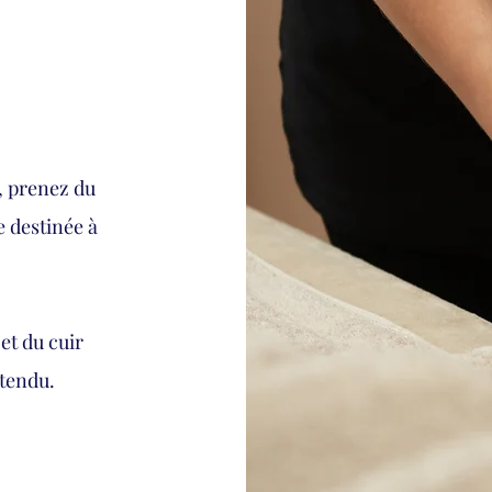
l, prenez du
 destinée à
et du cuir
étendu.