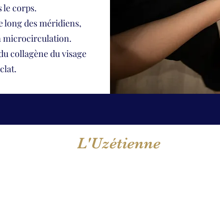
 le corps.
le long des méridiens,
a microcirculation.
e du collagène du visage
clat.
L'Uzétienne
Léa Ortin,
praticienne en bien-être, diplôme reconnu par l'état
36 Boulevard Gambetta 30700 Uzès
04 30 67 17 58
luzetienne.mbe@gmail.com