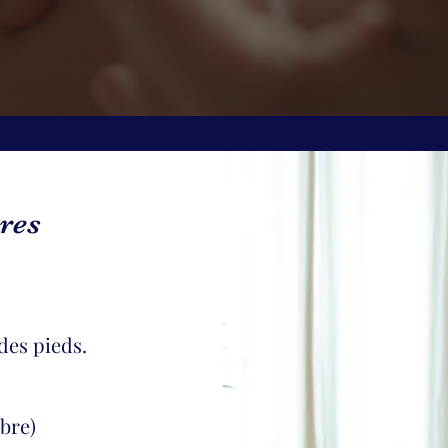
res
es pieds.
mbr
e)