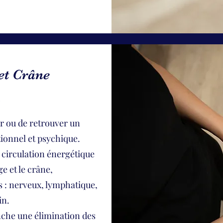
et Crâne
er ou de retrouver un
tionnel et psychique.
a circulation énergétique
ge et le crâne,
s : nerveux, lymphatique,
in.
nche une élimination des