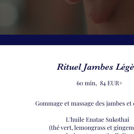
Rituel Jambes Légè
60 min, 84 EUR+
Gommage et massage des jambes et d
L'huile Enatae Su
kothai
(thé vert, lemongrass et ginge