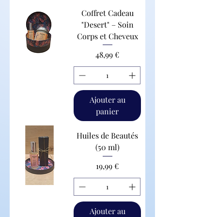
Coffret Cadeau
"Desert" – Soin
Corps et Cheveux
Prix
48,99 €
Ajouter au
panier
Huiles de Beautés
(50 ml)
Prix
19,99 €
Ajouter au