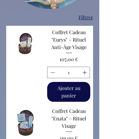
Filtrer
Coffret Cadeau
"Eurys" – Rituel
Anti-Âge Visage
Prix
107,00 €
Ajouter au
panier
Coffret Cadeau
"Enata" – Rituel
Visage
Prix
119,00 €