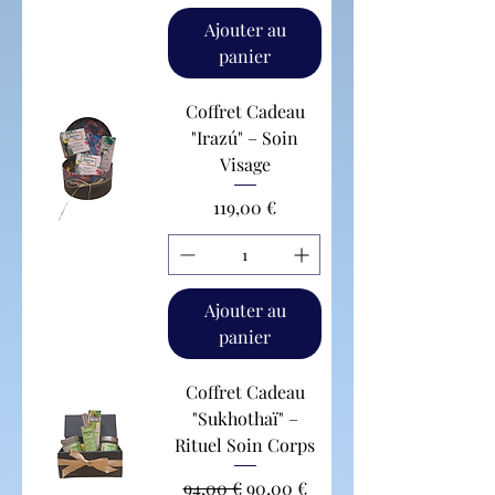
Ajouter au
panier
Coffret Cadeau
"Irazú" – Soin
Visage
Prix
119,00 €
Ajouter au
panier
Coffret Cadeau
"Sukhothaï" –
Rituel Soin Corps
Prix original
Prix promotionnel
94,00 €
90,00 €