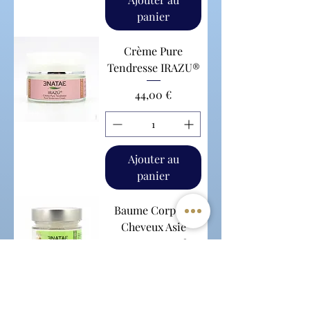
panier
Crème Pure
Tendresse IRAZU®
Prix
44,00 €
Ajouter au
panier
Baume Corps et
Cheveux Asie
SUKHOTHAI®
Prix
29,00 €