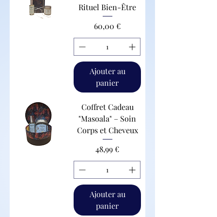
Rituel Bien-Être
Prix
60,00 €
Ajouter au
panier
Coffret Cadeau
"Masoala" – Soin
Corps et Cheveux
Prix
48,99 €
Ajouter au
panier