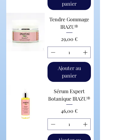
panier
Tendre Gommage
IRAZU®
Prix
29,00 €
Ajouter au
panier
Sérum Expert
Botanique IRAZU®
Prix
46,00 €
Ajouter au