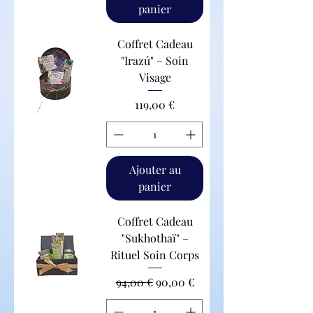
panier
Coffret Cadeau
"Irazú" – Soin
Visage
Prix
119,00 €
Ajouter au
panier
Coffret Cadeau
"Sukhothaï" –
Rituel Soin Corps
Prix original
Prix promotionnel
94,00 €
90,00 €