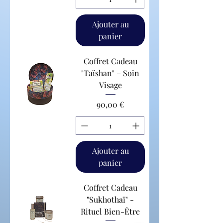
Ajouter au
panier
Coffret Cadeau
"Taïshan" – Soin
Visage
Prix
90,00 €
Ajouter au
panier
Coffret Cadeau
"Sukhothaï" -
Rituel Bien-Être