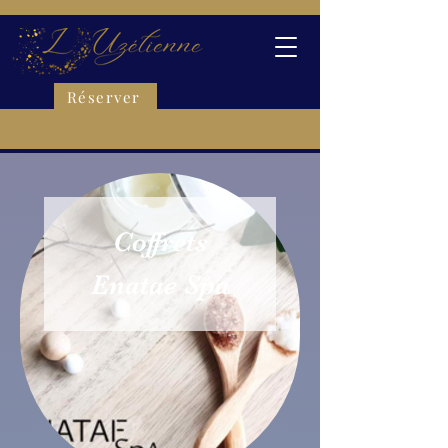
Réserver
Coffrets
Enatae Spa