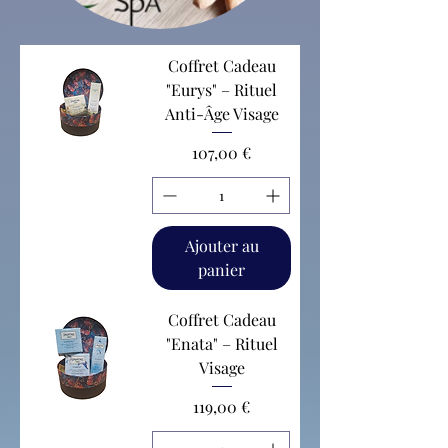
Coffret Cadeau
"Eurys" – Rituel
Anti-Âge Visage
Prix
107,00 €
Ajouter au
panier
Coffret Cadeau
"Enata" – Rituel
Visage
Prix
119,00 €