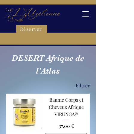
Réserver
DESERT Afrique de
l'Atlas
Filtrer
Baume Corps et
Cheveux Afrique
VIRUNGA®
Prix
37,00 €