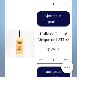
Ajouter au
panier
Huile de Beauté
Afrique de l’ATLAS
Prix
32,00 €
Ajouter au
panier
L'Uzétienne
Léa Ortin,