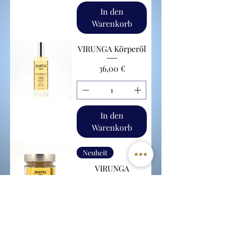
In den
Warenkorb
VIRUNGA Körperöl
Preis
36,00 €
In den
Warenkorb
Neuheit
VIRUNGA
Körperpeeling
Preis
36,00 €
In den