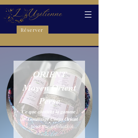
Réserver
ORIENT
Moyen Orient
Perse
𝐂𝐞 𝐪𝐮𝐞 𝐜𝐨𝐧𝐭𝐢𝐞𝐧𝐭 𝐥𝐚 𝐠𝐚𝐦𝐦𝐞 :
🌿 𝐆𝐨𝐦𝐦𝐚𝐠𝐞 𝐂𝐨𝐫𝐩𝐬 𝐎𝐫𝐢𝐞𝐧𝐭
– pour une exfoliation
douce et parfumée. 💧