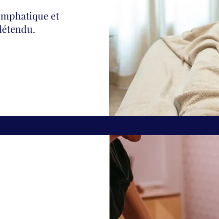
lymphatique et
 détendu.