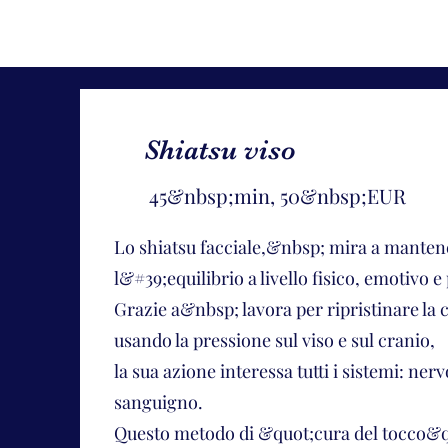
Shiatsu viso
45&nbsp;min, 50&nbsp;EUR
Lo shiatsu facciale,&nbsp; mira a mantene
l&#39;equilibrio a livello fisico, emotivo e
Grazie a&nbsp; lavora per ripristinare la 
usando la pressione sul viso e sul cranio,
la sua azione interessa tutti i sistemi: ner
sanguigno.
Questo metodo di &quot;cura del tocco&q