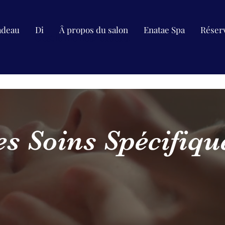
adeau
Di
Â propos du salon
Enatae Spa
Réserv
C'est le meilleur cadeau.
es Soins Spécifiqu