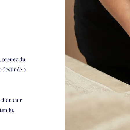
l, prenez du
 destinée à
et du cuir
étendu.