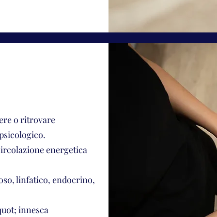
re o ritrovare
 psicologico.
circolazione energetica
voso, linfatico, endocrino,
uot; innesca