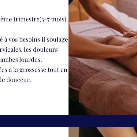
ème trimestre(3-7 mois).
 à vos besoins il soulage
rvicales, les douleurs
 jambes lourdes.
ées à la grossesse tout en
de douceur.