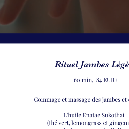
Rituel Jambes Légè
60 min, 84 EUR+
Gommage et massage des jambes et d
L'huile Enatae Su
kothai
(thé vert, lemongrass et ginge