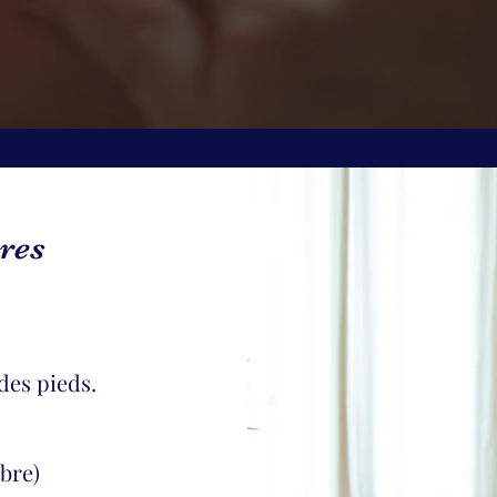
res
es pieds.
mbr
e)