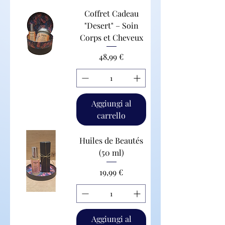
Coffret Cadeau
"Desert" – Soin
Corps et Cheveux
Prezzo
48,99 €
Aggiungi al
carrello
Huiles de Beautés
(50 ml)
Prezzo
19,99 €
Aggiungi al