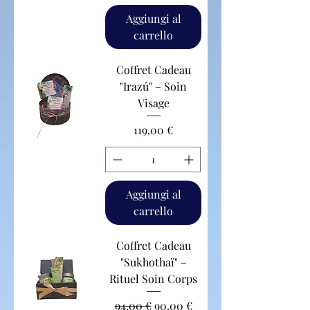
Aggiungi al
carrello
Coffret Cadeau
"Irazú" – Soin
Visage
Prezzo
119,00 €
Aggiungi al
carrello
Coffret Cadeau
"Sukhothaï" –
Rituel Soin Corps
Prezzo regolare
Prezzo scontato
94,00 €
90,00 €