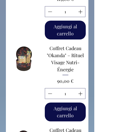
Aggiungi al
carrello
Coffret Cadeau
"Okanda" – Rituel
Visage Nutri-
Énergie
Prezzo
90,00 €
Aggiungi al
carrello
Coffret Cadeau