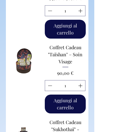
Aggiungi al
carrello
Coffret Cadeau
"Taïshan" – Soin
Visage
Prezzo
90,00 €
Aggiungi al
carrello
Coffret Cadeau
"Sukhothaï" -