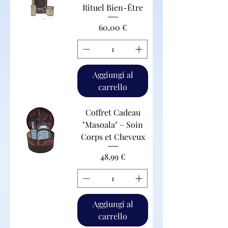
Rituel Bien-Être
Prezzo
60,00 €
Aggiungi al
carrello
Coffret Cadeau
"Masoala" – Soin
Corps et Cheveux
Prezzo
48,99 €
Aggiungi al
carrello