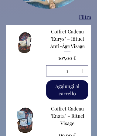
Filtra
Coffret Cadeau
"Eurys" – Rituel
Anti-Âge Visage
Prezzo
107,00 €
Aggiungi al
carrello
Coffret Cadeau
"Enata" – Rituel
Visage
Prezzo
119,00 €