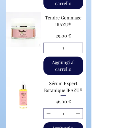
carrello
Tendre Gommage
IRAZU®
Prezzo
29,00 €
Aggiungi al
carrello
Sérum Expert
Botanique IRAZU®
Prezzo
46,00 €
Aggiungi al