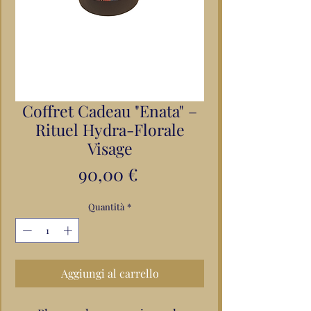
Coffret Cadeau "Enata" –
Rituel Hydra-Florale
Visage
Prezzo
90,00 €
Quantità
*
Aggiungi al carrello