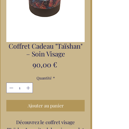
Coffret Cadeau "Taïshan"
– Soin Visage
Prix
90,00 €
Quantité
*
Ajouter au panier
Découvrez le coffret visage