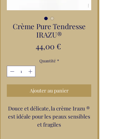
Crème Pure Tendresse
IRAZU®
Prix
44,00 €
Quantité
*
Ajouter au panier
Douce et délicate, la crème Irazu ®
est idéale pour les peaux sensibles
et fragiles