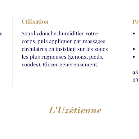
Utilisation
Pr
és
Sous la douche, humidifier votre
corps, puis appliquer par massages
circulaires en insistant sur les zones
les plus rugueuses (genoux, pieds,
coudes). Rincer généreusement.
98
d’
L'Uzétienne
Léa Ortin,
praticienne en bien-être, diplôme reconnu par l'état
36 Boulevard Gambetta 30700 Uzès