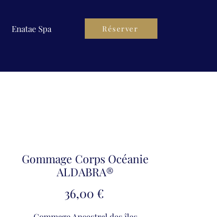
Enatae Spa
Réserver
Gommage Corps Océanie
ALDABRA®
Prix
36,00 €
Gommage Ancestral des îles