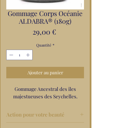
Gommage Corps Océanie
ALDABRA® (180g)
Prix
29,00 €
Quantité
*
Ajouter au panier
Gommage Ancestral des îles
majestueuses des Seychelles.
Action pour votre beauté