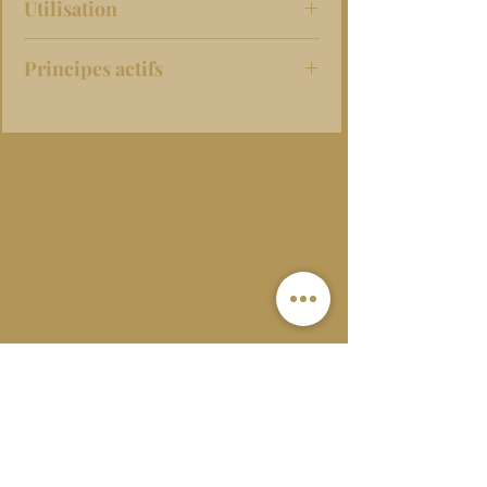
Utilisation
Sous la douche, humidifier votre
Principes actifs
corps, puis appliquer par massages
circulaires en insistant sur les
Huiles végétales de Tournesol et
zones les plus rugueuses (genoux,
Sésame Bio
pieds, coudes). Rincer
Beurre de Karité et de Cacao Bio
généreusement.
Pulpes de Noix de Coco, Coques
de Cacao
98 % du total des ingrédients sont
d’Origine Naturelle