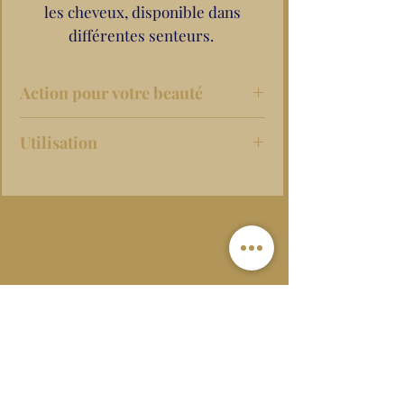
les cheveux, disponible dans
différentes senteurs.
Action pour votre beauté
Utilisation
Masser légèrement sur toutes les
zones du corps et de décontraction
(nuque, trapèze, dos, jambes,
pieds…) et savourer cet instant
olfactif de chaque destination.
Dans votre bain, ajouter un
bouchon de cette huile et profiter
de cette merveilleuse sensation de
relaxation exotique.