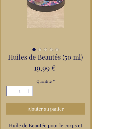
Huiles de Beautés (50 ml)
Prix
19,99 €
Quantité
*
Ajouter au panier
Huile de Beautée pour le corps et