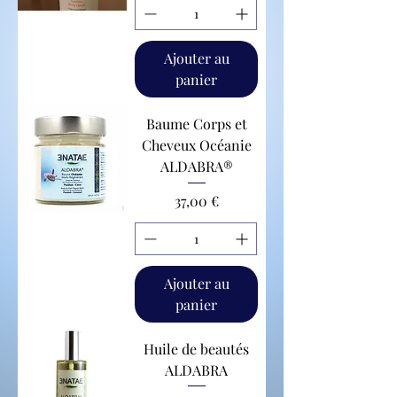
Ajouter au
panier
Baume Corps et
Cheveux Océanie
ALDABRA®
Prix
37,00 €
Ajouter au
panier
Huile de beautés
ALDABRA